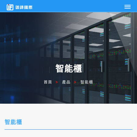
智
珈
能
鋒
櫃
國
際
企
業
有
限
智能櫃
公
司
首頁
產品
智能櫃
智能櫃