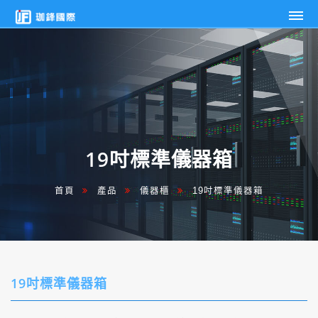
19
珈
吋
鋒
標
國
際
準
企
儀
業
器
有
箱
限
19吋標準儀器箱
公
司
首頁
產品
儀器櫃
19吋標準儀器箱
19吋標準儀器箱